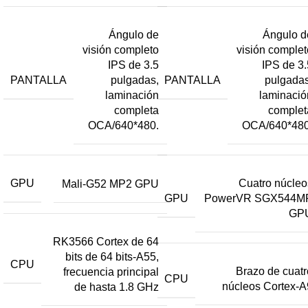
Ángulo de
Ángulo d
visión completo
visión complet
IPS de 3.5
IPS de 3.
PANTALLA
PANTALLA
pulgadas,
pulgadas
laminación
laminació
completa
complet
OCA/640*480.
OCA/640*480
GPU
Cuatro núcleo
Mali-G52 MP2 GPU
GPU
PowerVR SGX544M
GP
RK3566 Cortex de 64
bits de 64 bits-A55,
CPU
Brazo de cuatr
frecuencia principal
CPU
núcleos Cortex-A
de hasta 1.8 GHz