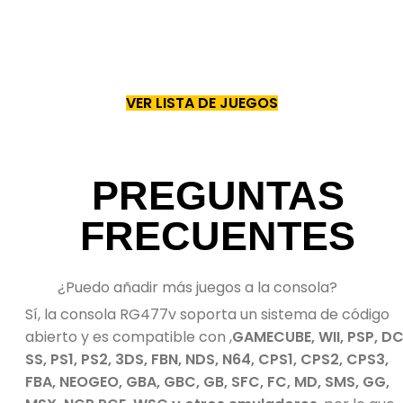
favoritos en la palma de tu mano con la
consola portátil más potente en el
mercado.
VER LISTA DE JUEGOS
PREGUNTAS
FRECUENTES
¿Puedo añadir más juegos a la consola?
Sí, la consola RG477v soporta un sistema de código
abierto y es compatible con ,
GAMECUBE, WII, PSP, DC
SS, PS1, PS2, 3DS, FBN, NDS, N64, CPS1, CPS2, CPS3,
FBA, NEOGEO, GBA, GBC, GB, SFC, FC, MD, SMS,
GG,