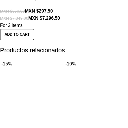
MXN $
MXN $
MXN $
MXN $
For 2 items
ADD TO CART
Productos relacionados
-15%
-10%