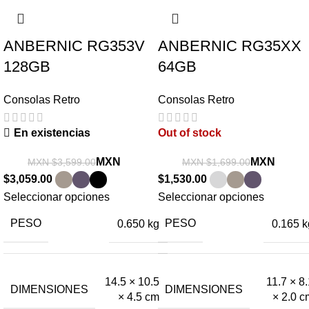
ANBERNIC RG353V
ANBERNIC RG35XX
128GB
64GB
Consolas Retro
Consolas Retro
En existencias
Out of stock
MXN
MXN
MXN $
3,599.00
MXN $
1,699.00
$
3,059.00
$
1,530.00
Seleccionar opciones
Seleccionar opciones
PESO
PESO
0.650 kg
0.165 k
14.5 × 10.5
11.7 × 8
DIMENSIONES
DIMENSIONES
× 4.5 cm
× 2.0 c