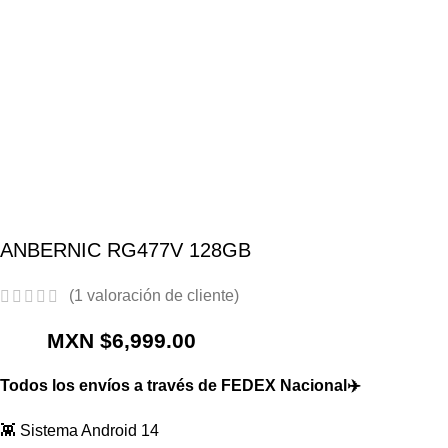
Envíos Nacionales Gratis a partir de $2,000 MXN
0
Menu
MXN $
0.00
ANBERNIC RG477V 128GB
(
1
valoración de cliente)
MXN $
Todos los envíos a través de FEDEX Nacional✈️
👾 Sistema Android 14