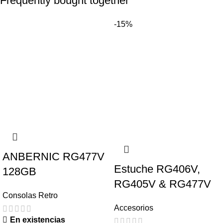
Frequently bought together
-15%
ANBERNIC RG477V
Estuche RG406V,
128GB
RG405V & RG477V
Consolas Retro
Accesorios
En existencias