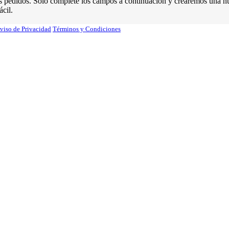
de sus pedidos. Solo complete los campos a continuación y crearemos una
cil.
viso de Privacidad
Términos y Condiciones