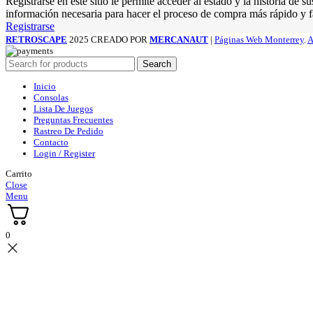
Registrarse en este sitio le permite acceder al estado y la historia 
información necesaria para hacer el proceso de compra más rápido y fá
Registrarse
RETROSCAPE
2025 CREADO POR
MERCANAUT
|
Páginas Web Monterrey
.
A
Search
Inicio
Consolas
Lista De Juegos
Preguntas Frecuentes
Rastreo De Pedido
Contacto
Login / Register
Carrito
Close
Menu
0