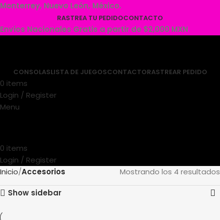
Monterrey, Nuevo León, México.
RASTREA TU PEDIDO
CONTACTO
Envíos Nacionales Gratis a partir de $2,000 MXN
CONSOLAS
LISTA DE JUEGOS
CONTACTO
RASTREAR PEDIDO
0
items
MXN $
0.00
Login / Register
Menu
0
items
MXN $
0.00
Login / Register
Inicio
Accesorios
Mostrando los 4 resultados
Show sidebar