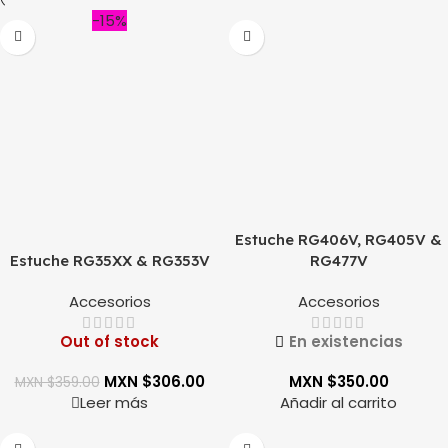
-15%
Estuche RG406V, RG405V &
Estuche RG35XX & RG353V
RG477V
Accesorios
Accesorios
Out of stock
En existencias
MXN $
306.00
MXN $
350.00
MXN $
359.00
Leer más
Añadir al carrito