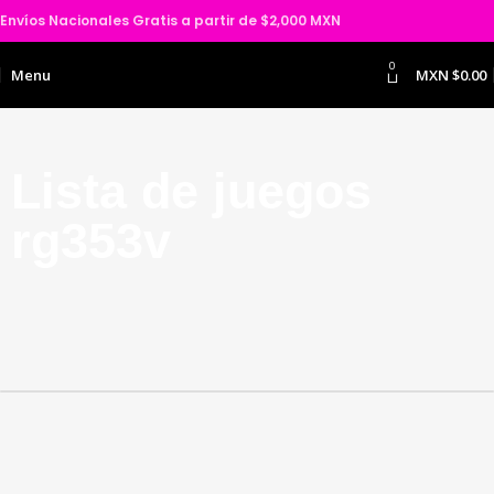
Envíos Nacionales Gratis a partir de $2,000 MXN
0
Menu
MXN $
0.00
Lista de juegos
rg353v