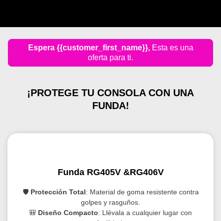
Espera
{{customer_first_name}}
,
Esta es una
oferta para ti.
¡PROTEGE TU CONSOLA CON UNA
FUNDA!
Funda RG405V &RG406V
🛡️
Protección Total
: Material de goma resistente contra
golpes y rasguños.
🎒
Diseño Compacto
: Llévala a cualquier lugar con